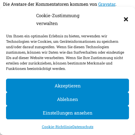
Die Avatare der Kommentatoren kommen von
Gravatar
.
Cookie-Zustimmung
verwalten
Impressum
Nachhaltigkeitsfaktoren
Um Ihnen ein optimales Erlebnis zu bieten, verwenden wir
Datenschutz
Barrierefreiheit
Kontakt
Technologien wie Cookies, um Geräteinformationen zu speichern
Cookie-Einstellungen
und/oder darauf zuzugreifen. Wenn Sie diesen Technologien
zustimmen, können wir Daten wie das Surfverhalten oder eindeutige
©
2026
IDs auf dieser Website verarbeiten. Wenn Sie Ihre Zustimmung nicht
erteilen oder zurückziehen, können bestimmte Merkmale und
Funktionen beeinträchtigt werden.
Akzeptieren
Ablehnen
Einstellungen ansehen
Cookie-Richtlinie
Datenschutz